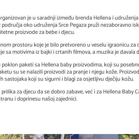
organizovan je u saradnji između brenda Hellena i udruženja
 iz područja oko udruženja Srce Pegaza pruži nezaboravno isk
itetne proizvode za bebe i djecu.
om prostoru koje je bilo pretvoreno u veselu igraonicu za d
cije sa motivima iz bajki i crtanih filmova, a muzika je dava
poklon paketi sa Hellena baby proizvodima, koji su posebno
ketu su se nalazili proizvodi za pranje i njegu kože. Proizvo
h sastojaka koji su sigurni i blagi za osjetljivu dječiju kožu.
prilika za djecu da se dobro zabave, već i za Hellena Baby 
ranu i doprinesu našoj zajednici.