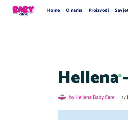
Home
O nama
Proizvodi
Savje
Hellena 
by
Hellena Baby Care
17 