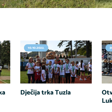
10.10.2022.
3
ka
Dječija trka Tuzla
Otv
Lu