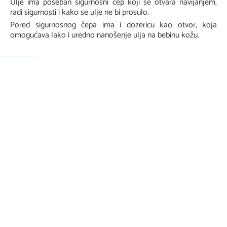
Ulje ima poseban sigurnosni čep koji se otvara navijanjem,
radi sigurnosti i kako se ulje ne bi prosulo.
Pored sigurnosnog čepa ima i dozericu kao otvor, koja
omogućava lako i uredno nanošenje ulja na bebinu kožu.
Drugi artikli
Previous
Next