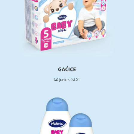
GAĆICE
(4) junior, (5) XL