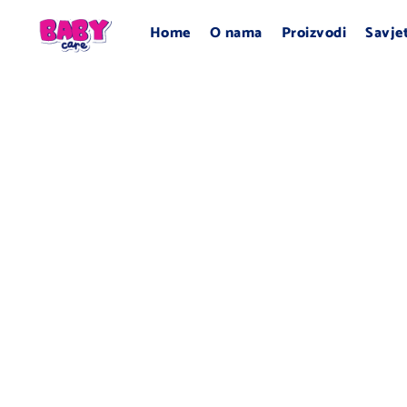
Home
O nama
Proizvodi
Savje