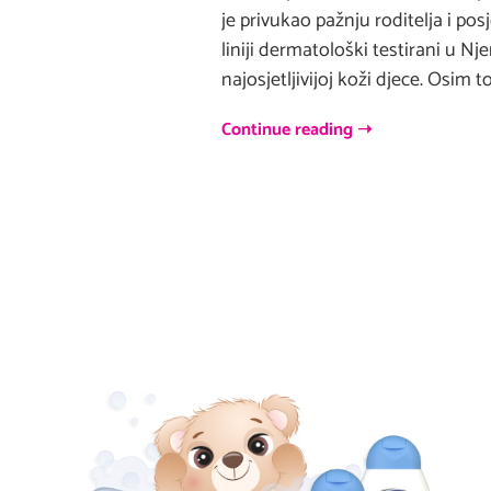
je privukao pažnju roditelja i p
liniji dermatološki testirani u N
najosjetljivijoj koži djece. Osim 
Continue reading ➝