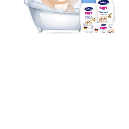
Uslovi poslovanja | Politika privatnosti | Uslovi
korištenja
Copyright © 2023. Sva prava zadržana. Dukat d.o.o.