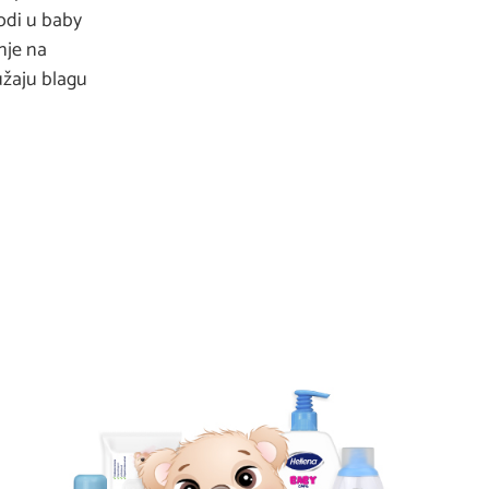
vodi u baby
nje na
ružaju blagu