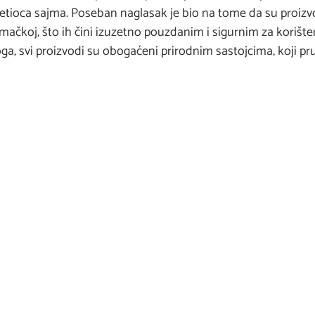
osjetioca sajma. Poseban naglasak je bio na tome da su proiz
jemačkoj, što ih čini izuzetno pouzdanim i sigurnim za korište
toga, svi proizvodi su obogaćeni prirodnim sastojcima, koji p